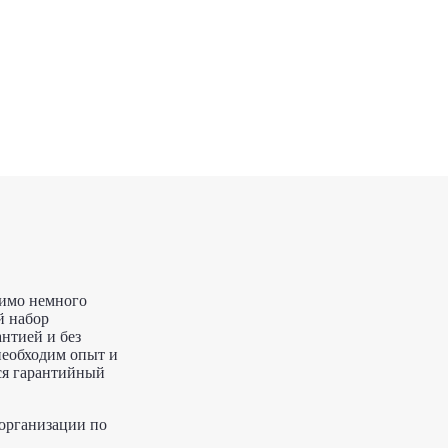
димо немного
й набор
антией и без
необходим опыт и
тся гарантийный
 организации по