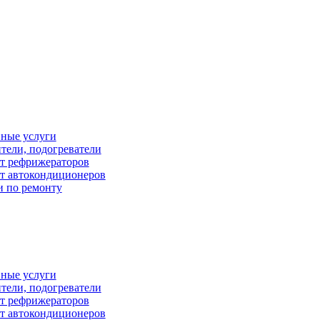
ные услуги
тели, подогреватели
т рефрижераторов
т автокондиционеров
и по ремонту
ные услуги
тели, подогреватели
т рефрижераторов
т автокондиционеров