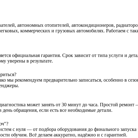
ателей, автономных отопителей, автокондиционеров, радиаторо
овых, коммерческих и грузовых автомобилях. Работаем с такими м
тся официальная гарантия. Срок зависит от типа услуги и детал
му уверены в результате.
ориться?
ако мы рекомендуем предварительно записаться, особенно в сез
сенджеры.
 диагностика может занять от 30 минут до часа. Простой ремонт
в день обращения, если есть все необходимые детали.
юч"?
истем с нуля — от подбора оборудования до финального запуск
ости обучим. Всё делаем аккуратно, надёжно и с гарантией.