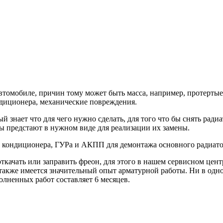
втомобиле, причин тому может быть масса, например, протертые
ндиционера, механические повреждения.
й знает что для чего нужно сделать, для того что бы снять ради
ры предстают в нужном виде для реализации их замены.
р кондиционера, ГУРа и АКПП для демонтажа основного радиато
 откачать или заправить фреон, для этого в нашем сервисном це
также имеется значительный опыт арматурной работы. Ни в одно
олненных работ составляет 6 месяцев.