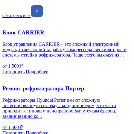
Смотреть все
Блок CARRIER
Блок управления CARRIER – это сложный электронный
модуль, отвечающий за работу компрессора, вентиляторов и
системы оттайки рефрижератора. Чаще всего выходят из ...
от 1 500
₽
Позвонить
Подробнее
Ремонт рефрижератора Портер
Рефрижераторы Hyundai Porter имеют сложную
интегрированную систему с кондиционером, что часто
приводит к типовым неисправностям: утечкам фреона,
заклиниванию ко...
от 1 500
₽
Позвонить
Подробнее