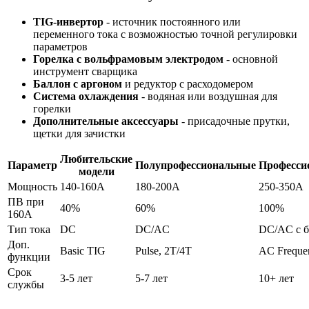
TIG-инвертор
- источник постоянного или
переменного тока с возможностью точной регулировки
параметров
Горелка с вольфрамовым электродом
- основной
инструмент сварщика
Баллон с аргоном
и редуктор с расходомером
Система охлаждения
- водяная или воздушная для
горелки
Дополнительные аксессуары
- присадочные прутки,
щетки для зачистки
Любительские
Параметр
Полупрофессиональные
Професси
модели
Мощность
140-160А
180-200А
250-350А
ПВ при
40%
60%
100%
160А
Тип тока
DC
DC/AC
DC/AC с б
Доп.
Basic TIG
Pulse, 2T/4T
AC Frequen
функции
Срок
3-5 лет
5-7 лет
10+ лет
службы