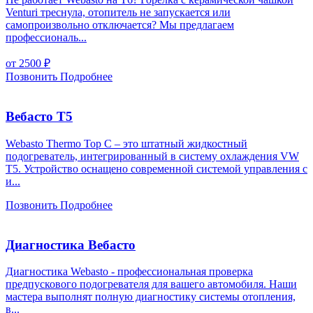
Venturi треснула, отопитель не запускается или
самопроизвольно отключается? Мы предлагаем
профессиональ...
от 2500
₽
Позвонить
Подробнее
Вебасто Т5
Webasto Thermo Top C – это штатный жидкостный
подогреватель, интегрированный в систему охлаждения VW
T5. Устройство оснащено современной системой управления с
и...
Позвонить
Подробнее
Диагностика Вебасто
Диагностика Webasto - профессиональная проверка
предпускового подогревателя для вашего автомобиля. Наши
мастера выполнят полную диагностику системы отопления,
в...